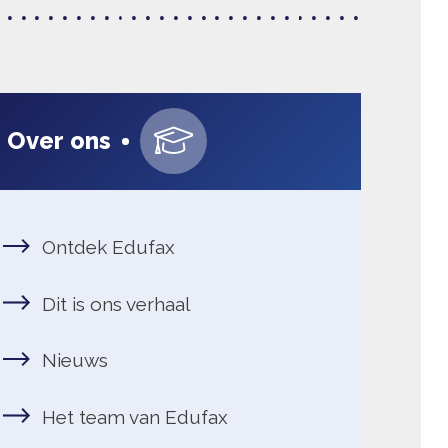
 verhuizen met kinderen: Ed
Over ons
k Edufax
ons verhaal
s
eam van Edufax
 bij Edufax