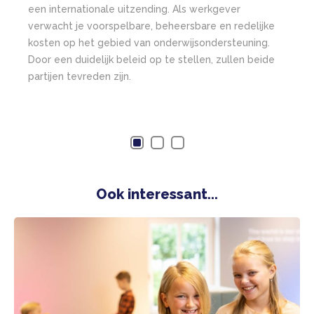
vorm
een internationale uitzending. Als werkgever
omar
verwacht je voorspelbare, beheersbare en redelijke
een 
kosten op het gebied van onderwijsondersteuning.
kunn
Door een duidelijk beleid op te stellen, zullen beide
kunn
partijen tevreden zijn.
sch
wate
werk
Ook interessant...