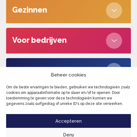
Gezinnen
Voor bedrijven
Over ons
Beheer cookies
Om de beste ervaringen te bieden, gebruiken we technologieën zoals
cookies om apparaatinformatie op te slaan en/of te openen. Door
toestemming te geven voor deze technologieën kunnen we
Edufax © 2026
Cookies
Privacy beleid
gegevens zoals surfgedrag of unieke ID's op deze site verwerken.
Algemene voorwaarden
Sitemap
Accepteren
Deny