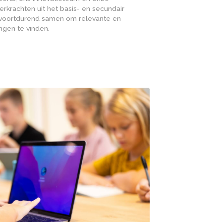
Evoluerende wereld, groeiende 
We zijn dus een echt Brabants bedrijf in de Brai
Ondanks dat “lokale” gegeven heeft Edufax in
een behoorlijke internationale footprint. Famili
zijn in meer dan 45 landen wereldwijd van adv
onderwijsoplossingen voorzien.
We gaan mee met onze tijd: van het maken va
technologische aanpassingen, het signaleren en
brengen van behoeften van het maatschappelijk
het op de hoogte zijn en blijven van ontwikkeli
Onze onderwijsexperts, ons innovatieteam en 
gediplomeerde leerkrachten uit het basis- en 
onderwijs werken voortdurend samen om relev
praktische oplossingen te vinden.