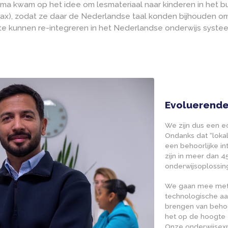
nden Nederlandse kinderen werden “expat” kinderen d
e school en taal in Nederland beleefden. Na hun terug
hetzelfde en re-integratie ging gepaard met uitdaging
 Zuidema kwam op het idee om lesmateriaal naar kinder
 (edufax), zodat ze daar de Nederlandse taal konden 
lijker te kunnen re-integreren in het Nederlandse ond