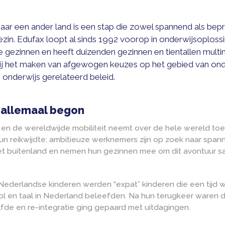
De wereld is ons kantoor: s
izen naar een ander land is een stap die zowel spann
een gezin. Edufax loopt al sinds 1992 voorop in ond
izende gezinnen en heeft duizenden gezinnen en tient
pen bij het maken van afgewogen keuzes op het geb
ren en onderwijs gerelateerd beleid.
 het allemaal begon
s 1992, en de wereldwijde mobiliteit neemt over de hel
oten hun reikwijdte; ambitieuze werknemers zijn op zo
n in het buitenland en nemen hun gezinnen mee om di