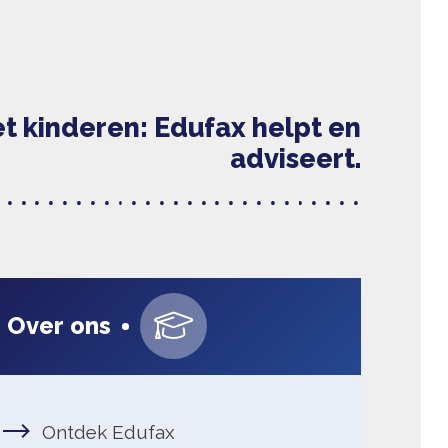
Werken bij
k Edufax
ons verhaal
s
eam van Edufax
 bij Edufax
Over ons