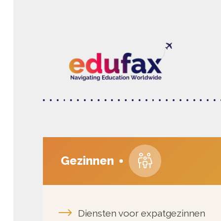
Nieuws
Diensten voor expatgezinnen
NTC-online
1 uur boarding call
Level Up: Nederlands en rekenen
Onderwijsadviesdiensten
Gezinnen
Moedertaalonderwijs
Remedial teaching