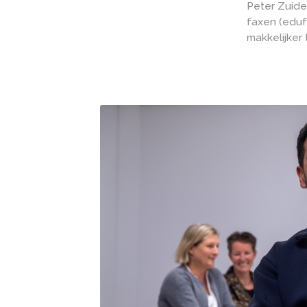
Duize
lokal
meer 
Peter
faxen
makke