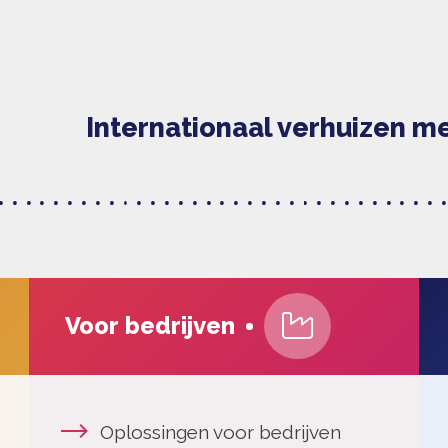
Team
Oplossingen voor bedrijven
Ontde
Onderwijs support pakket
Dit is 
Policy design
Nieuw
Location Assessment
Het t
Werken
Voor bedrijven