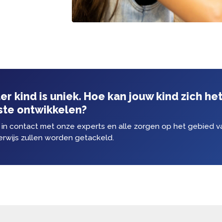
naar iPad
Nederlandse kinderen in het
uele taallessen via computers
rken we naast private families
e hele wereld en hebben we
le relocatie bedrijven.
chines of lawaaierig
verbindingen blijven veranderen,
Ieder kind is uniek. Hoe kan jouw kind
beste ontwikkelen?