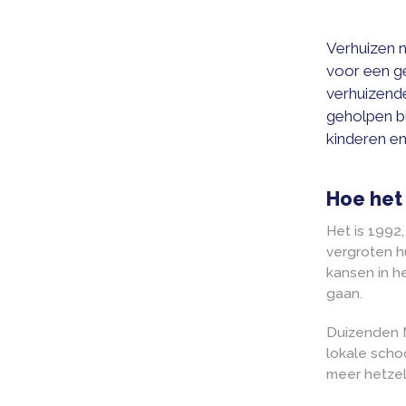
Verhu
voor 
verhu
gehol
kinde
Hoe
Het i
vergr
kanse
gaan.