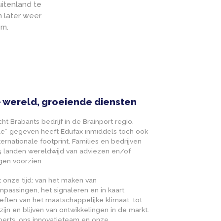
ie een tijd weg van de
keer waren dingen niet
en.
en in het buitenland te
bijhouden om later weer
erwijs systeem.