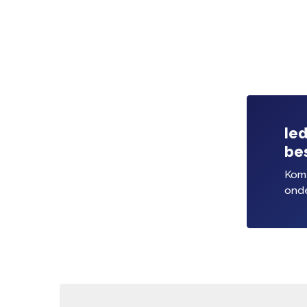
Van fax, tot computer 
Het faxen van lesmateriaal aan 
buitenland is overgegaan in virt
en later ook iPads. Inmiddels we
ook voor multinationals over d
samenwerkingen met internationa
Wij werken niet meer met faxma
inbelinternet – en terwijl onze 
worden die van ons sterker.